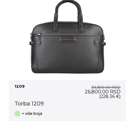
1209
33,500.00
RSD
Original
Curre
26,800.00
RSD
price
price
(228.36 €)
was:
is:
Torba 1209
33,500.00 RSD.
26,80
+ više boja