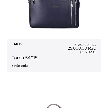
54015
31,250.00
RSD
Original
Curre
25,000.00
RSD
price
price
(213.02 €)
was:
is:
Torba 54015
31,250.00 RSD.
25,00
+ više boja