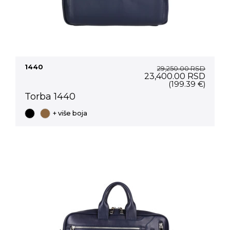
1440
29,250.00
RSD
Original
Curre
23,400.00
RSD
price
price
(199.39 €)
was:
is:
Torba 1440
29,250.00 RSD.
23,40
+ više boja