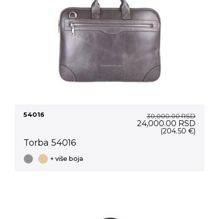
54016
30,000.00
RSD
Original
Curre
24,000.00
RSD
price
price
(204.50 €)
was:
is:
Torba 54016
30,000.00 RSD.
24,00
+ više boja