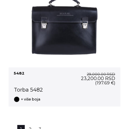
5482
29,000.00
RSD
Original
Curre
23,200.00
RSD
price
price
(197.69 €)
was:
is:
Torba 5482
29,000.00 RSD.
23,20
+ više boja