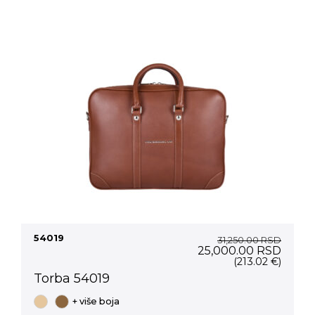
54019
31,250.00
RSD
Original
Curre
25,000.00
RSD
price
price
(213.02 €)
was:
is:
Torba 54019
31,250.00 RSD.
25,00
+ više boja