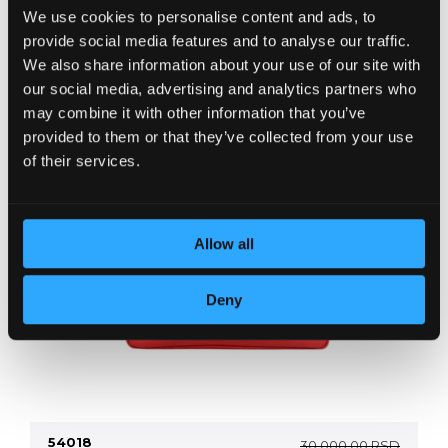
Torba 54017
31,250.00 RSD.
25,00
We use cookies to personalise content and ads, to
+ više boja
provide social media features and to analyse our traffic.
We also share information about your use of our site with
our social media, advertising and analytics partners who
may combine it with other information that you’ve
provided to them or that they’ve collected from your use
of their services.
Allow all
Deny
54018
30,000.00
RSD