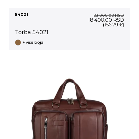
54021
23,000.00
RSD
Original
Curre
18,400.00
RSD
price
price
(156.79 €)
was:
is:
Torba 54021
23,000.00 RSD.
18,40
+ više boja