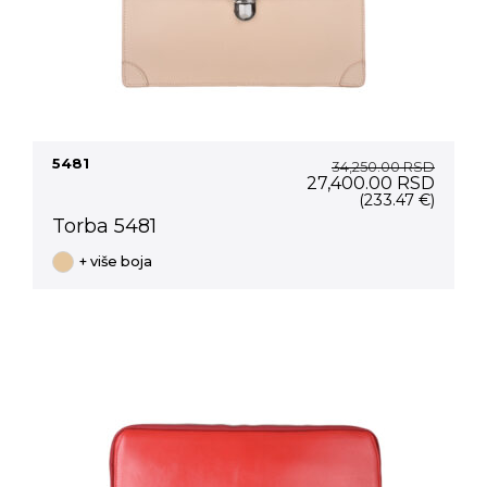
5481
34,250.00
RSD
Original
Curre
27,400.00
RSD
price
price
(233.47 €)
was:
is:
Torba 5481
34,250.00 RSD.
27,40
+ više boja