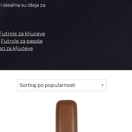
 idealna su ideja za
Futrole za kljuceve
Futrole za pasoše
sci za ključeve