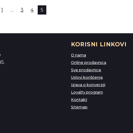
1
…
3
4
5
KORISNI LINKOVI
e
O nama
5.
Online prodavnica
Sve prodavnice
Uslovi korišćenja
Izjava o konverziji
Loyalty program
Kontakt
Sitemap