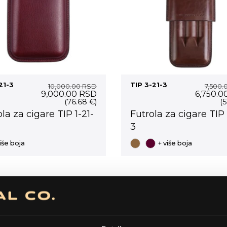
21-3
TIP 3-21-3
10,000.00
RSD
7,500.
Original
Current
Original
9,000.00
RSD
6,750.0
price
price
price
(76.68 €)
(5
was:
is:
was:
la za cigare TIP 1-21-
Futrola za cigare TIP 
10,000.00 RSD.
9,000.00 RSD.
7,500.0
3
više boja
+ više boja