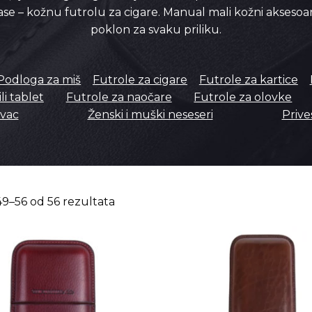
se – kožnu futrolu za cigare. Manual mali kožni aksesoari
poklon za svaku priliku.
Podloga za miš
Futrole za cigare
Futrole za kartice
li tablet
Futrole za naočare
Futrole za olovke
ovac
Ženski i muški neseseri
Prive
49–56 od 56 rezultata