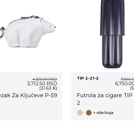
TIP 2-21-2
4,125.00
RSD
7,500.
Original
Current
Original
3,712.50
RSD
6,750.0
price
price
price
(31.63 €)
(5
was:
is:
was:
ezak Za Ključeve P-59
Futrola za cigare TIP 
4,125.00 RSD.
3,712.50 RSD.
7,500.0
2
+ više boja