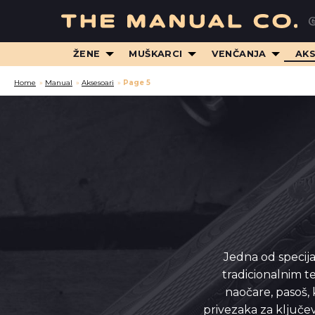
ŽENE
MUŠKARCI
VENČANJA
AK
Home
»
Manual
»
Aksesoari
»
Page 5
Jedna od specija
tradicionalnim 
naočare, pasoš, k
privezaka za ključe