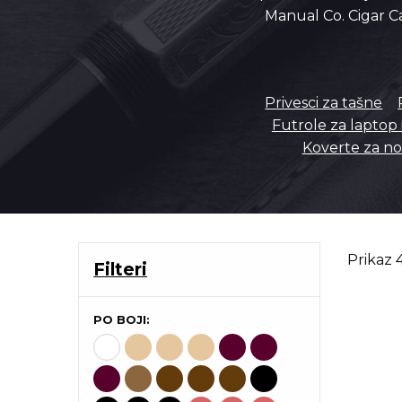
Manual Co. Cigar Ca
Privesci za tašne
Futrole za laptop i
Koverte za n
Prikaz 
Filteri
PO BOJI: