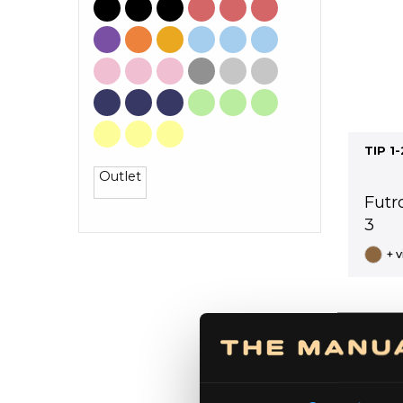
TIP 1-
Outlet
Futro
3
+ 