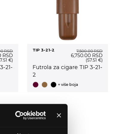
TIP 3-21-2
00
RSD
7,500.00
RSD
Current
Original
Current
0
RSD
6,750.00
RSD
price
price
price
7.51 €)
(57.51 €)
is:
was:
is:
3-21-
Futrola za cigare TIP 3-21-
0 RSD.
6,750.00 RSD.
7,500.00 RSD.
6,750.00 RSD
2
+ više boja