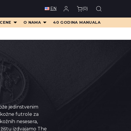
(
0
)
EN
 CENE
O NAMA
40 GODINA MANUALA
kože jedinstvenim
kožne futrole za
h kožnih nesesera,
ržištu izdvajamo The