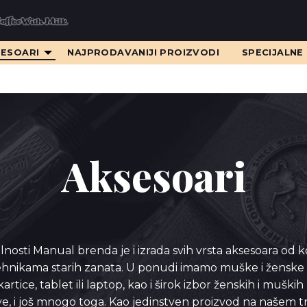
SESOARI
NAJPRODAVANIJI PROIZVODI
SPECIJALNE
Aksesoari
lnosti Manual brenda je i izrada svih vrsta aksesoara od 
tehnikama starih zanata. U ponudi imamo muške i ženske 
artice, tablet ili laptop, kao i širok izbor ženskih i muški
ve, i još mnogo toga. Kao jedinstven proizvod na našem t