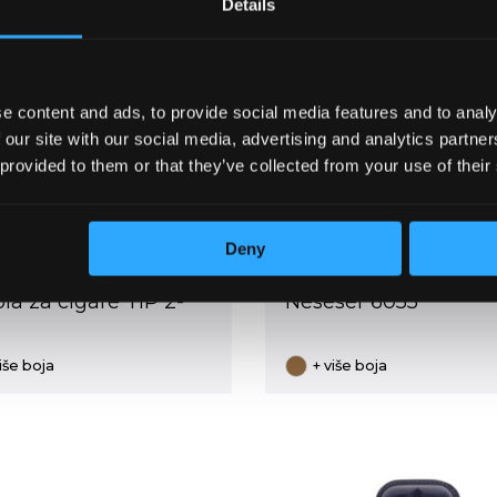
Details
e content and ads, to provide social media features and to analy
 our site with our social media, advertising and analytics partn
 provided to them or that they’ve collected from your use of their
-25-3
6055
9,000.00
RSD
19,375
Deny
Original
Current
Original
8,100.00
RSD
15,500.0
price
price
price
(69.01 €)
(13
was:
is:
was:
ola za cigare TIP 2-
Neseser 6055
9,000.00 RSD.
8,100.00 RSD.
19,375.0
više boja
+ više boja