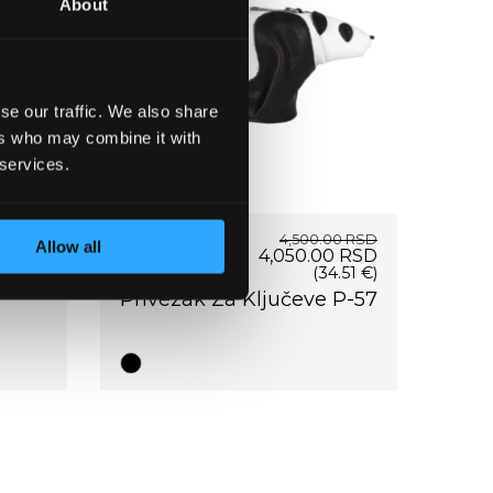
About
se our traffic. We also share
ers who may combine it with
 services.
P-57
.00
RSD
4,500.00
RSD
Allow all
Current
Original
Current
0
RSD
4,050.00
RSD
price
price
price
2.06 €)
(34.51 €)
is:
was:
is:
Privezak Za Ključeve P-57
0 RSD.
15,500.00 RSD.
4,500.00 RSD.
4,050.00 RSD