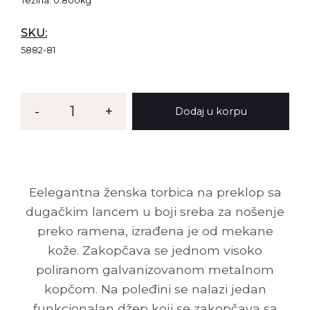
Težina:
0.800kg
SKU:
5882-81
-
1
+
Dodaj u korpu
E
elegantna ženska torbica na preklop sa
dugačkim lancem u boji sreba za nošenje
preko ramena, izrađena je od mekane
kože. Zakopčava se jednom visoko
poliranom galvanizovanom metalnom
kopčom. Na poleđini se nalazi jedan
funkcionalan džep koji se zakopčava sa