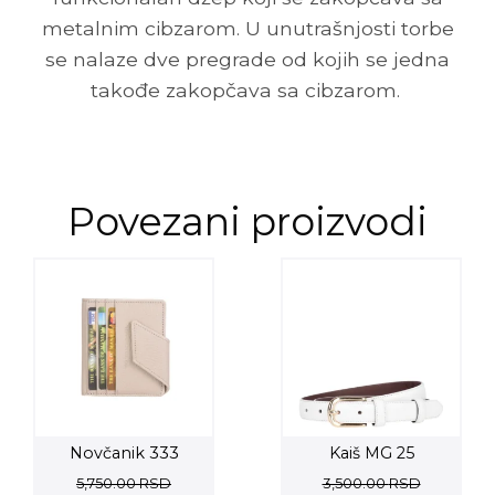
metalnim cibzarom. U unutrašnjosti torbe
se nalaze dve pregrade od kojih se jedna
takođe zakopčava sa cibzarom.
Povezani proizvodi
Novčanik 333
Kaiš MG 25
5,750.00
RSD
3,500.00
RSD