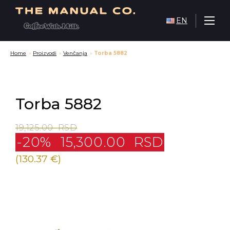
EN
Home
»
Proizvodi
»
Venčanja
»
Torba 5882
Torba 5882
19,125.00
RSD
-20%
15,300.00
RSD
(130.37 €)