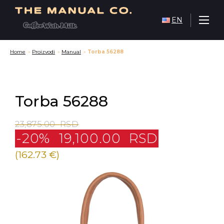
EN
Home
»
Proizvodi
»
Manual
»
Torba 56288
Torba 56288
23,875.00
RSD
-20%
19,100.00
RSD
(162.73 €)