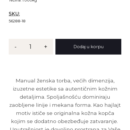
Težina:
1.000kg
SKU:
56288-18
-
1
+
Dodaj u korpu
Manual ženska torba, većih dimenzija,
izuzetne estetike sa autentičnim kožnim
detaljima. Spoljašnošću dominiraju
zaobljene linije i mekana forma. Kao hajlajt
motiv ističe se originalna kožna kopča
kojim se dodatno obezbeđuje zatvaranje.
Unutrašnjost je dovoljno prostrana za Vaše