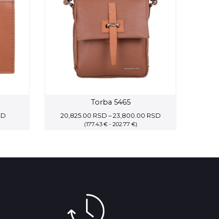
Torba 5465
Current
Price
SD
20,825.00
RSD
–
23,800.00
RSD
price
(177.43 € - 202.77 €)
range:
is:
20,825.00 RSD
SD.
5,737.50 RSD.
through
23,800.00 RSD