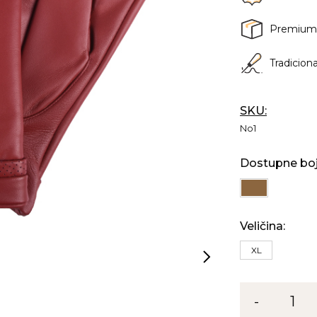
Premium
Tradicion
SKU:
No1
Dostupne boj
Veličina:
XL
Rukavice
-
1
No1