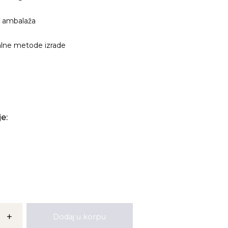
 ambalaža
alne metode izrade
e:
+
Dodaj u korpu