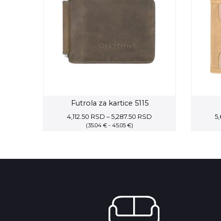
Futrola za kartice 5115
Price
4,112.50
RSD
–
5,287.50
RSD
5
(35.04 € - 45.05 €)
range:
4,112.50 RSD
through
5,287.50 RSD