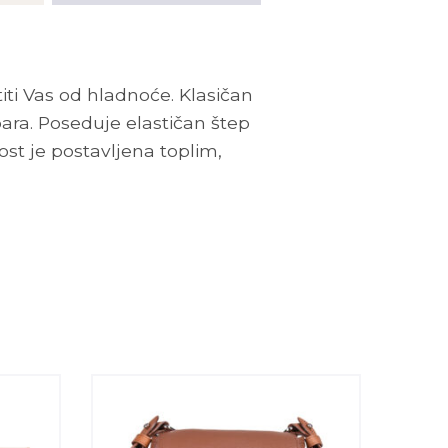
titi Vas od hladnoće. Klasičan
ra. Poseduje elastičan štep
st je postavljena toplim,