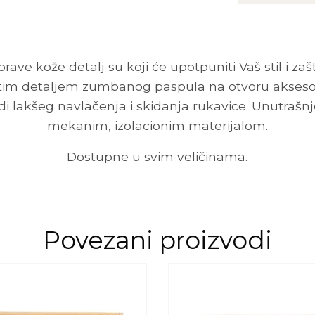
količina
ve kože detalj su koji će upotpuniti Vaš stil i zaš
tim detaljem zumbanog paspula na otvoru aksesoa
i lakšeg navlačenja i skidanja rukavice. Unutrašnjo
mekanim, izolacionim materijalom.
Dostupne u svim veličinama.
Povezani proizvodi