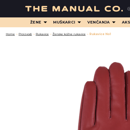
ŽENE
MUŠKARCI
VENČANJA
AK
Home
»
Proizvodi
»
Rukavice
»
Ženske kožne rukavice
»
Rukavice No1