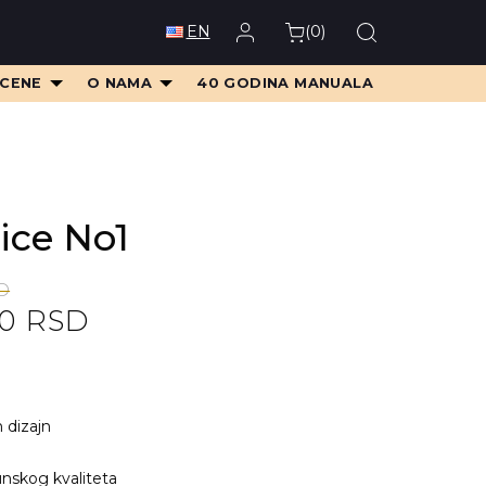
(
0
)
EN
 CENE
O NAMA
40 GODINA MANUALA
ice No1
D
00
RSD
D.
D.
n dizajn
nskog kvaliteta