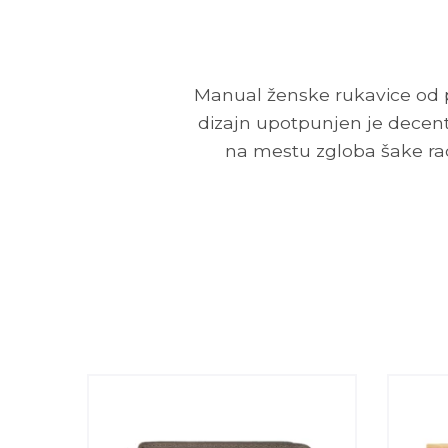
Manual ženske rukavice od pra
dizajn upotpunjen je decen
na mestu zgloba šake rad