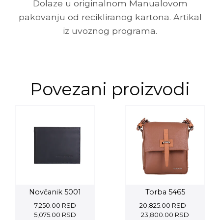
Dolaze u originalnom Manualovom
pakovanju od recikliranog kartona. Artikal
iz uvoznog programa.
Povezani proizvodi
Novčanik 5001
Torba 5465
7,250.00
RSD
20,825.00
RSD
–
Original
Current
Price
5,075.00
RSD
23,800.00
RSD