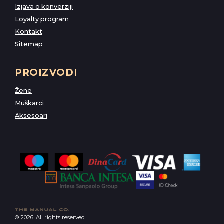
Izjava o konverziji
Loyalty program
Kontakt
Sitemap
PROIZVODI
Žene
Muškarci
Aksesoari
© 2026. All rights reserved.