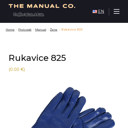
EN
Home
»
Proizvodi
»
Manual
»
Žene
»
Rukavice 825
Rukavice 825
(0.00 €)