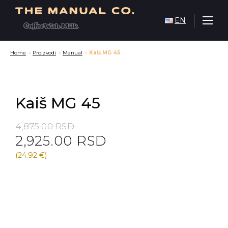
EN
Home
»
Proizvodi
»
Manual
»
Kaiš MG 45
Kaiš MG 45
Original
Current
4,875.00
RSD
2,925.00
RSD
price
price
was:
is:
(24.92 €)
4,875.00 RSD.
2,925.00 RSD.