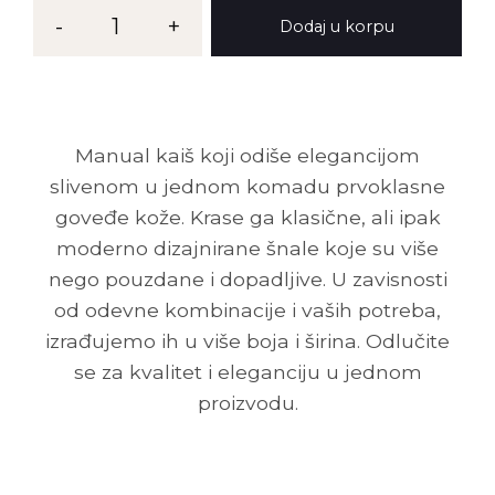
Kaiš
-
1
+
Dodaj u korpu
MG
45
količina
Manual kaiš koji odiše elegancijom
slivenom u jednom komadu prvoklasne
goveđe kože. Krase ga klasične, ali ipak
moderno dizajnirane šnale koje su više
nego pouzdane i dopadljive. U zavisnosti
od odevne kombinacije i vaših potreba,
izrađujemo ih u više boja i širina. Odlučite
se za kvalitet i eleganciju u jednom
proizvodu.