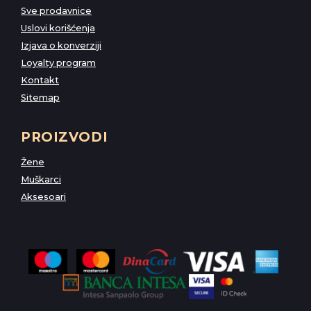
Sve prodavnice
Uslovi korišćenja
Izjava o konverziji
Loyalty program
Kontakt
Sitemap
PROIZVODI
Žene
Muškarci
Aksesoari