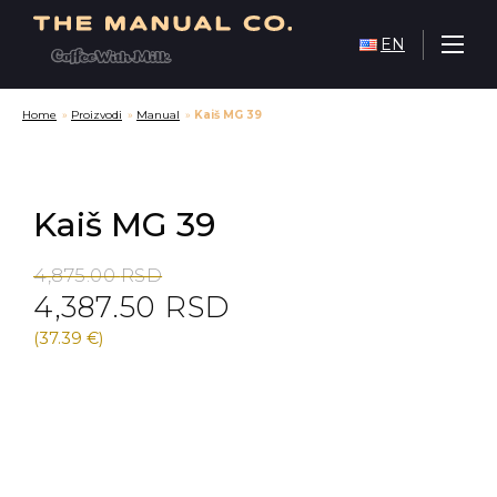
EN
Home
»
Proizvodi
»
Manual
»
Kaiš MG 39
Kaiš MG 39
Original
Current
4,875.00
RSD
4,387.50
RSD
price
price
was:
is:
(37.39 €)
4,875.00 RSD.
4,387.50 RSD.