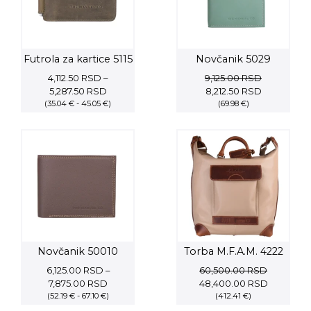
Futrola za kartice 5115
Novčanik 5029
4,112.50
RSD
–
9,125.00
RSD
Price
Original
Current
5,287.50
RSD
8,212.50
RSD
(35.04 € - 45.05 €)
range:
price
(69.98 €)
price
4,112.50 RSD
was:
is:
through
9,125.00 RSD.
8,212.50 RS
5,287.50 RSD
Novčanik 50010
Torba M.F.A.M. 4222
6,125.00
RSD
–
60,500.00
RSD
Price
Original
Current
7,875.00
RSD
48,400.00
RSD
(52.19 € - 67.10 €)
range:
price
(412.41 €)
price
6,125.00 RSD
was:
is: