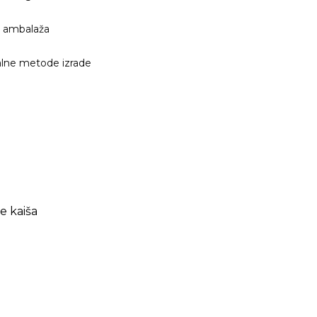
 ambalaža
alne metode izrade
e kaiša