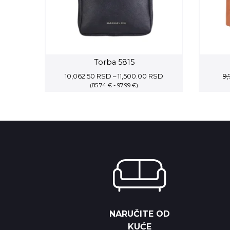
Torba 5815
Price
10,062.50
RSD
–
11,500.00
RSD
9
(85.74 € - 97.99 €)
range:
10,062.50 RSD
through
11,500.00 RSD
NARUČITE OD
KUĆE