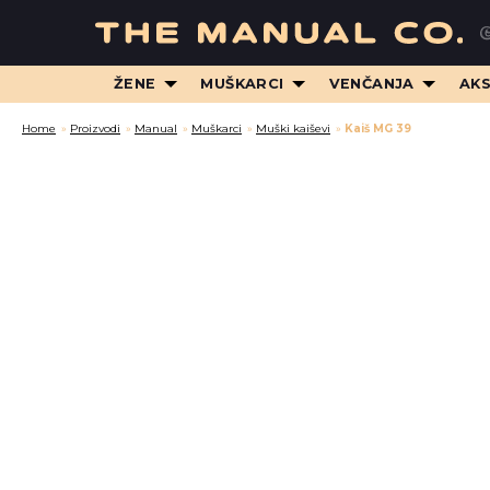
ŽENE
MUŠKARCI
VENČANJA
AK
Home
»
Proizvodi
»
Manual
»
Muškarci
»
Muški kaiševi
»
Kaiš MG 39