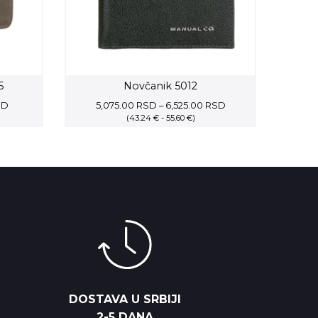
5
Novčanik 5012
Price
Price
SD
5,075.00
RSD
–
6,525.00
RSD
range:
(43.24 € - 55.60 €)
range:
4,112.50 RSD
5,075.00 RSD
through
through
5,287.50 RSD
6,525.00 RSD
DOSTAVA U SRBIJI
2-5 DANA