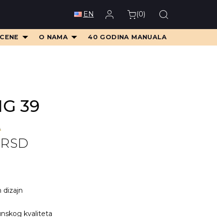
(
0
)
EN
 CENE
O NAMA
40 GODINA MANUALA
MG 39
D
0
RSD
D.
D.
n dizajn
nskog kvaliteta