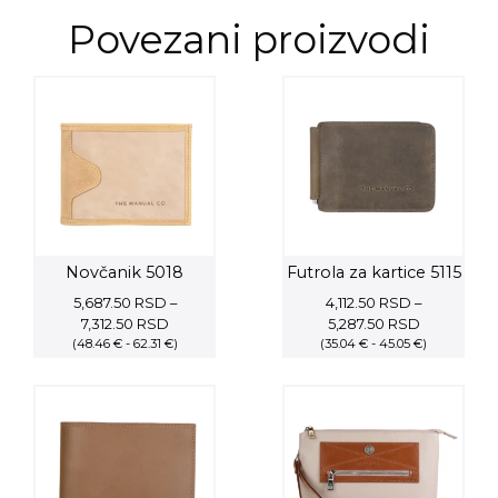
Povezani proizvodi
Novčanik 5018
Futrola za kartice 5115
5,687.50
RSD
–
4,112.50
RSD
–
Price
Price
7,312.50
RSD
5,287.50
RSD
(48.46 € - 62.31 €)
range:
(35.04 € - 45.05 €)
range:
5,687.50 RSD
4,112.50 RS
through
through
7,312.50 RSD
5,287.50 R