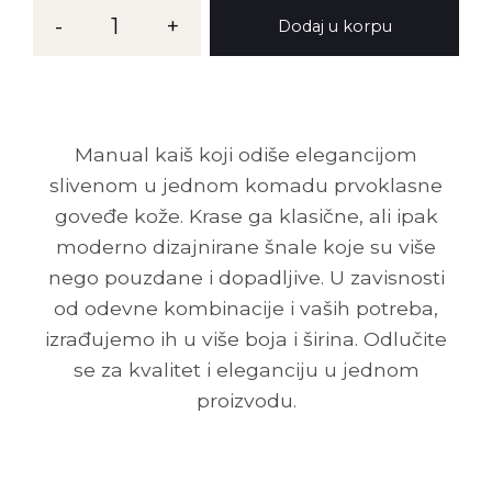
Kaiš
-
1
+
Dodaj u korpu
MG
39
količina
Manual kaiš koji odiše elegancijom
slivenom u jednom komadu prvoklasne
goveđe kože. Krase ga klasične, ali ipak
moderno dizajnirane šnale koje su više
nego pouzdane i dopadljive. U zavisnosti
od odevne kombinacije i vaših potreba,
izrađujemo ih u više boja i širina. Odlučite
se za kvalitet i eleganciju u jednom
proizvodu.