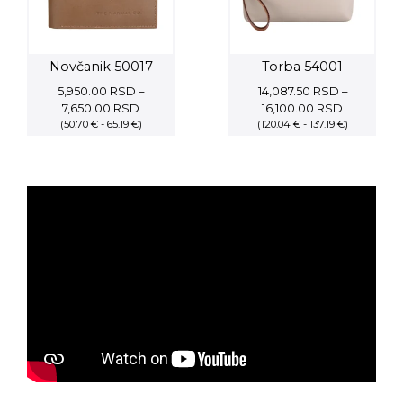
Novčanik 50017
Torba 54001
5,950.00
RSD
–
14,087.50
RSD
–
Price
Price
7,650.00
RSD
16,100.00
RSD
(50.70 € - 65.19 €)
range:
(120.04 € - 137.19 €)
range:
5,950.00 RSD
14,087.50
through
through
7,650.00 RSD
16,100.00