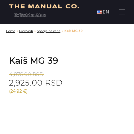
EN
Home
»
Proizvodi
»
Specijalne cene
»
Kaiš MG 39
Kaiš MG 39
Original
Current
4,875.00
RSD
2,925.00
RSD
price
price
was:
is:
(24.92 €)
4,875.00 RSD.
2,925.00 RSD.