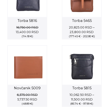
Torba 5816
Torba 5465
16,750.00
RSD
20,825.00
RSD
–
Original
Current
Price
13,400.00
RSD
23,800.00
RSD
price
(114.18 €)
price
(177.45 € - 202.80 €)
range:
was:
is:
20,825.0
16,750.00 RSD.
13,400.00 RSD.
through
23,800.0
Novčanik 5009
Torba 5815
6,375.00
RSD
10,062.50
RSD
–
Original
Current
Price
5,737.50
RSD
11,500.00
RSD
price
(48.89 €)
price
(85.74 € - 97.99 €)
range:
was:
is:
10,062.50