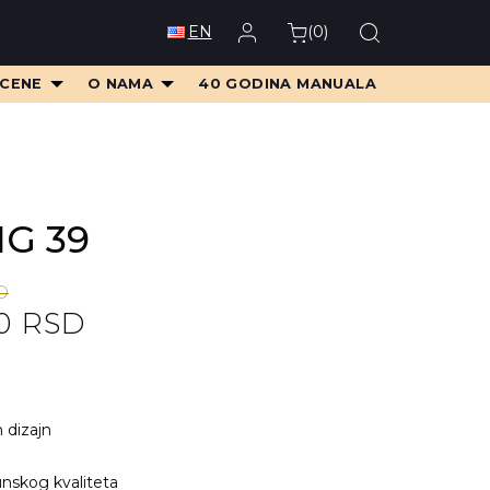
(
0
)
EN
 CENE
O NAMA
40 GODINA MANUALA
MG 39
D
00
RSD
D.
D.
n dizajn
nskog kvaliteta