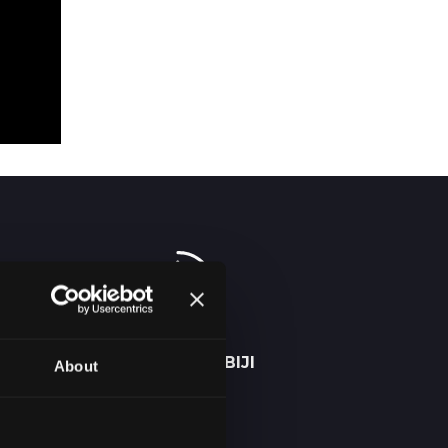
DOSTAVA U SRBIJI
About
2-5 DANA