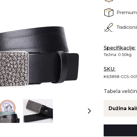
Premium
Tradicion
Specifikacije:
Težina:
0.50kg
SKU:
K63898-CCS-00
Tabela veličin
Dužina kai