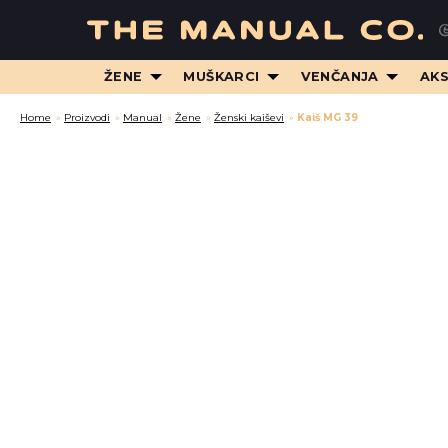
ŽENE
MUŠKARCI
VENČANJA
AK
Home
»
Proizvodi
»
Manual
»
Žene
»
Ženski kaiševi
»
Kaiš MG 39