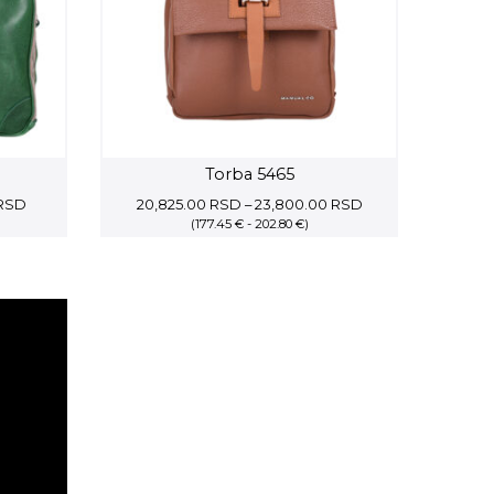
Torba 5465
Current
Price
RSD
20,825.00
RSD
–
23,800.00
RSD
price
(177.45 € - 202.80 €)
range:
is:
20,825.00 RSD
RSD.
35,508.00 RSD.
through
23,800.00 RSD