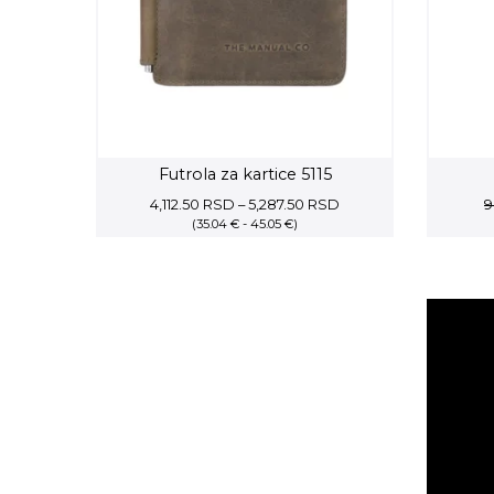
Futrola za kartice 5115
Price
4,112.50
RSD
–
5,287.50
RSD
9
(35.04 € - 45.05 €)
range:
4,112.50 RSD
through
5,287.50 RSD