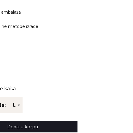
 ambalaža
alne metode izrade
1
e kaiša
ša:
Dodaj u korpu