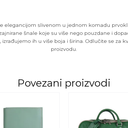
diše elegancijom slivenom u jednom komadu prvokl
izajnirane šnale koje su više nego pouzdane i dopad
 izrađujemo ih u više boja i širina. Odlučite se za k
proizvodu.
Povezani proizvodi