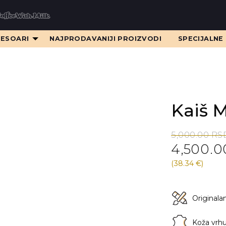
SESOARI
NAJPRODAVANIJI PROIZVODI
SPECIJALNE
Kaiš 
Original
Current
5,000.00
RS
4,500.
price
price
was:
is:
(38.34 €)
5,000.00 RS
4,500.00 RS
Originala
Koža vrhu