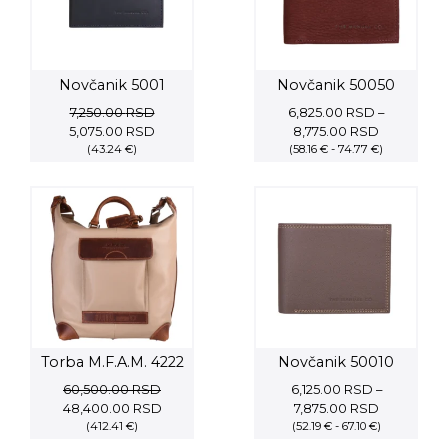
Novčanik 5001
Novčanik 50050
7,250.00
RSD
6,825.00
RSD
–
Original
Current
Price
5,075.00
RSD
8,775.00
RSD
price
(43.24 €)
price
(58.16 € - 74.77 €)
range:
was:
is:
6,825.00 
7,250.00 RSD.
5,075.00 RSD.
through
8,775.00 
Torba M.F.A.M. 4222
Novčanik 50010
60,500.00
RSD
6,125.00
RSD
–
Original
Current
Price
48,400.00
RSD
7,875.00
RSD
price
(412.41 €)
price
(52.19 € - 67.10 €)
range:
was:
is:
6,125.00 R