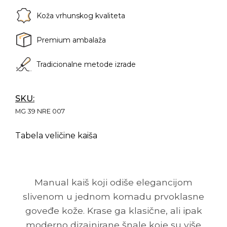
Koža vrhunskog kvaliteta
Premium ambalaža
Tradicionalne metode izrade
SKU:
MG 39 NRE 007
Tabela veličine kaiša
Manual kaiš koji odiše elegancijom
slivenom u jednom komadu prvoklasne
goveđe kože. Krase ga klasične, ali ipak
moderno dizajnirane šnale koje su više