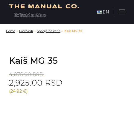
EN
Home
»
Proizvodi
»
Specijalne cene
»
Kaiš MG 35
Kaiš MG 35
Original
Current
4,875.00
RSD
2,925.00
RSD
price
price
was:
is:
(24.92 €)
4,875.00 RSD.
2,925.00 RSD.