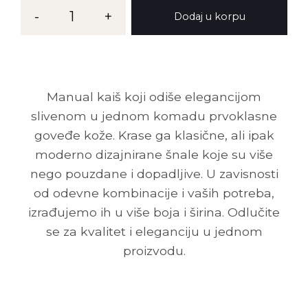
Kaiš
-
1
+
Dodaj u korpu
MG
35
količina
Manual kaiš koji odiše elegancijom
slivenom u jednom komadu prvoklasne
goveđe kože. Krase ga klasične, ali ipak
moderno dizajnirane šnale koje su više
nego pouzdane i dopadljive. U zavisnosti
od odevne kombinacije i vaših potreba,
izrađujemo ih u više boja i širina. Odlučite
se za kvalitet i eleganciju u jednom
proizvodu.