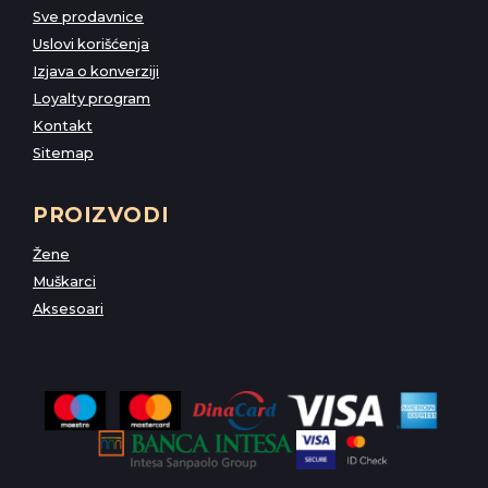
Sve prodavnice
Uslovi korišćenja
Izjava o konverziji
Loyalty program
Kontakt
Sitemap
PROIZVODI
Žene
Muškarci
Aksesoari