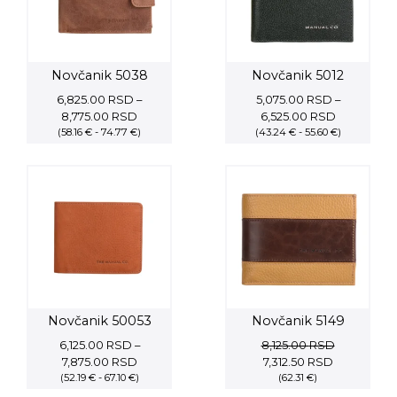
Novčanik 5038
Novčanik 5012
6,825.00
RSD
–
5,075.00
RSD
–
Price
Price
8,775.00
RSD
6,525.00
RSD
(58.16 € - 74.77 €)
range:
(43.24 € - 55.60 €)
range:
6,825.00 RSD
5,075.00 
through
through
8,775.00 RSD
6,525.00 
Novčanik 50053
Novčanik 5149
6,125.00
RSD
–
8,125.00
RSD
Price
Original
Current
7,875.00
RSD
7,312.50
RSD
(52.19 € - 67.10 €)
range:
price
(62.31 €)
price
6,125.00 RSD
was:
is: