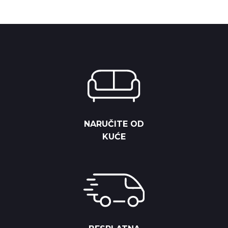
through
8,125.00 RSD.
7,312.50 RS
7,875.00 RSD
NARUČITE OD
KUĆE