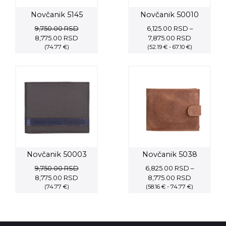
Novčanik 5145
Novčanik 50010
9,750.00
RSD
6,125.00
RSD
–
Original
Current
Price
8,775.00
RSD
7,875.00
RSD
price
(74.77 €)
price
(52.19 € - 67.10 €)
range:
was:
is:
6,125.00 R
9,750.00 RSD.
8,775.00 RSD.
through
7,875.00 
Novčanik 50003
Novčanik 5038
9,750.00
RSD
6,825.00
RSD
–
Original
Current
Price
8,775.00
RSD
8,775.00
RSD
price
(74.77 €)
price
(58.16 € - 74.77 €)
range:
was:
is:
6,825.00 
9,750.00 RSD.
8,775.00 RSD.
through
8,775.00 