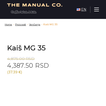
EN
Home
»
Proizvodi
»
Venčanja
»
Kaiš MG 35
Kaiš MG 35
Original
Current
4,875.00
RSD
4,387.50
RSD
price
price
was:
is:
(37.39 €)
4,875.00 RSD.
4,387.50 RSD.