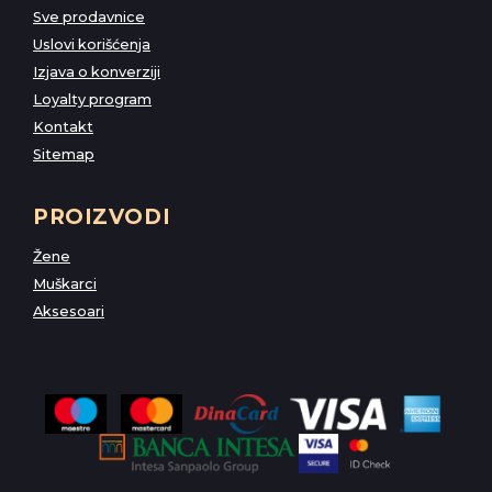
Sve prodavnice
Uslovi korišćenja
Izjava o konverziji
Loyalty program
Kontakt
Sitemap
PROIZVODI
Žene
Muškarci
Aksesoari