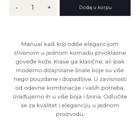
Kaiš
-
1
+
Dodaj u korpu
MG
35
količina
Manual kaiš koji odiše elegancijom
slivenom u jednom komadu prvoklasne
goveđe kože. Krase ga klasične, ali ipak
moderno dizajnirane šnale koje su više
nego pouzdane i dopadljive. U zavisnosti
od odevne kombinacije i vaših potreba,
izrađujemo ih u više boja i širina. Odlučite
se za kvalitet i eleganciju u jednom
proizvodu.