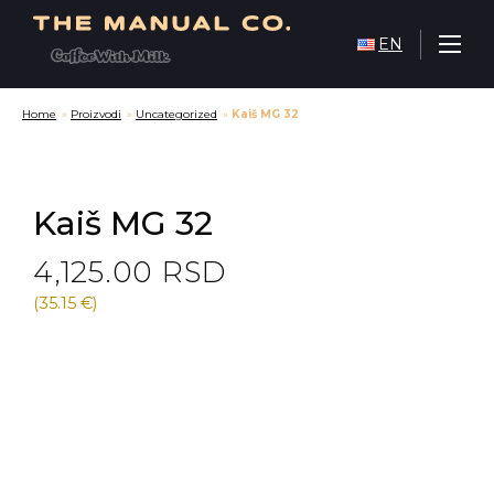
EN
Home
»
Proizvodi
»
Uncategorized
»
Kaiš MG 32
Kaiš MG 32
4,125.00
RSD
(35.15 €)