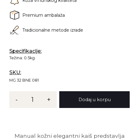
Koža vrhunskog kvaliteta
Premium ambalaža
Tradicionalne metode izrade
Specifikacije:
Težina:
0.5kg
SKU:
MG 32 BNE 081
Kaiš
-
1
+
Dodaj u korpu
MG
32
količina
Manual kožni elegantni kaiš predstavlja