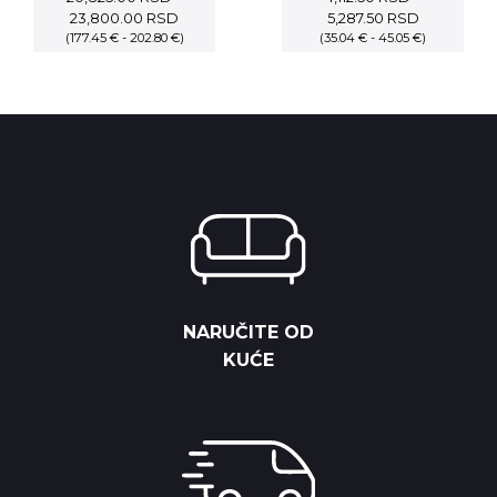
Price
Price
23,800.00
RSD
5,287.50
RSD
(177.45 € - 202.80 €)
range:
(35.04 € - 45.05 €)
range:
20,825.00 RSD
4,112.50 RS
through
through
23,800.00 RSD
5,287.50 R
NARUČITE OD
KUĆE