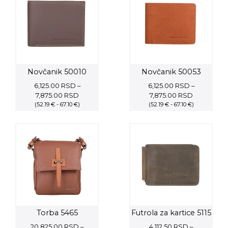
Novčanik 50010
Novčanik 50053
6,125.00
RSD
–
6,125.00
RSD
–
Price
Price
7,875.00
RSD
7,875.00
RSD
(52.19 € - 67.10 €)
range:
(52.19 € - 67.10 €)
range:
6,125.00 RSD
6,125.00 R
through
through
7,875.00 RSD
7,875.00 
Torba 5465
Futrola za kartice 5115
20,825.00
RSD
–
4,112.50
RSD
–