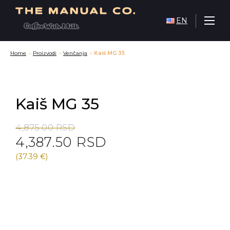
EN
Home
»
Proizvodi
»
Venčanja
»
Kaiš MG 35
Kaiš MG 35
Original
Current
4,875.00
RSD
4,387.50
RSD
price
price
was:
is:
(37.39 €)
4,875.00 RSD.
4,387.50 RSD.