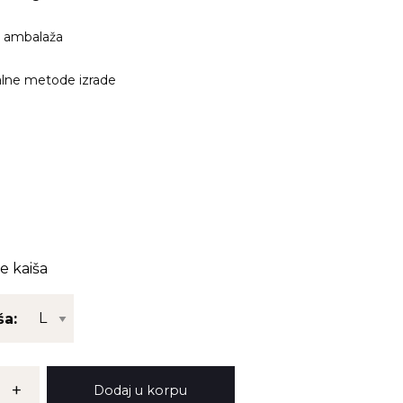
 ambalaža
alne metode izrade
e kaiša
ša:
+
Dodaj u korpu