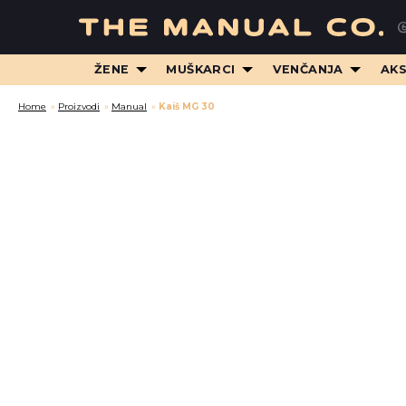
ŽENE
MUŠKARCI
VENČANJA
AK
Home
»
Proizvodi
»
Manual
»
Kaiš MG 30