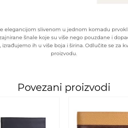
30
količina
diše elegancijom slivenom u jednom komadu prvokl
izajnirane šnale koje su više nego pouzdane i dopad
 izrađujemo ih u više boja i širina. Odlučite se za k
proizvodu.
Povezani proizvodi