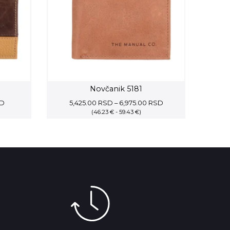
Novčanik 5181
Current
Price
D
5,425.00
RSD
–
6,975.00
RSD
price
(46.23 € - 59.43 €)
range:
is:
5,425.00 RSD
SD.
7,312.50 RSD.
through
6,975.00 RSD