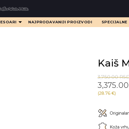
SESOARI
NAJPRODAVANIJI PROIZVODI
SPECIJALNE
Kaiš 
Original
Current
3,750.00
RS
3,375.0
price
price
was:
is:
(28.76 €)
3,750.00 RS
3,375.00 RS
Originala
Koža vrhu