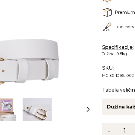
Premium
Tradicion
Specifikacije:
Težina:
0.5kg
SKU:
MG 30-D BL 002
Tabela veličin
Dužina kai
Kaiš
-
1
MG