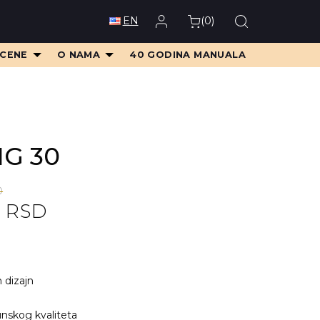
(
0
)
EN
 CENE
O NAMA
40 GODINA MANUALA
MG 30
D
0
RSD
D.
D.
n dizajn
nskog kvaliteta