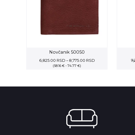
Novčanik 50050
Price
6,825.00
RSD
–
8,775.00
RSD
7
(58.16 € - 74.77 €)
range:
6,825.00 RSD
through
8,775.00 RSD