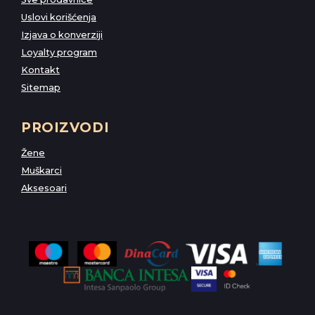
Uslovi korišćenja
Izjava o konverziji
Loyalty program
Kontakt
Sitemap
PROIZVODI
Žene
Muškarci
Aksesoari