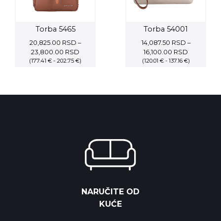
Torba 5465
Torba 54001
20,825.00
RSD
–
14,087.50
RSD
–
Price
Price
23,800.00
RSD
16,100.00
RSD
(177.41 € - 202.75 €)
range:
(120.01 € - 137.16 €)
range:
20,825.00 RSD
14,087.50
through
through
23,800.00 RSD
16,100.00
NARUČITE OD
KUĆE