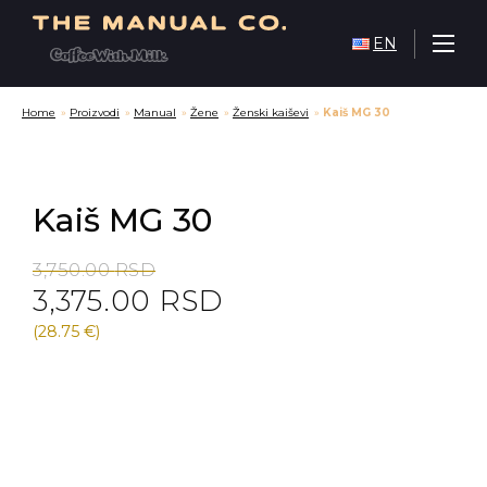
EN
Home
»
Proizvodi
»
Manual
»
Žene
»
Ženski kaiševi
»
Kaiš MG 30
Kaiš MG 30
Original
Current
3,750.00
RSD
3,375.00
RSD
price
price
was:
is:
(28.75 €)
3,750.00 RSD.
3,375.00 RSD.