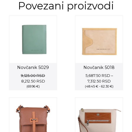
Povezani proizvodi
Novčanik 5029
Novčanik 5018
9,125.00
RSD
5,687.50
RSD
–
Original
Current
Price
8,212.50
RSD
7,312.50
RSD
price
(69.96 €)
price
(48.45 € - 62.30 €)
range:
was:
is:
5,687.50 R
9,125.00 RSD.
8,212.50 RSD.
through
7,312.50 RS