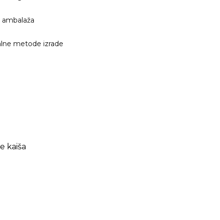
 ambalaža
alne metode izrade
e kaiša