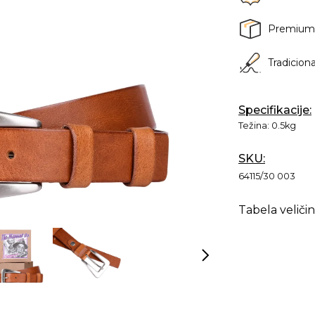
Premium
Tradicion
Specifikacije:
Težina:
0.5kg
SKU:
64115/30 003
Tabela veličin