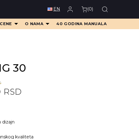
(
0
)
EN
 CENE
O NAMA
40 GODINA MANUALA
MG 30
D
0
RSD
D.
D.
n dizajn
nskog kvaliteta