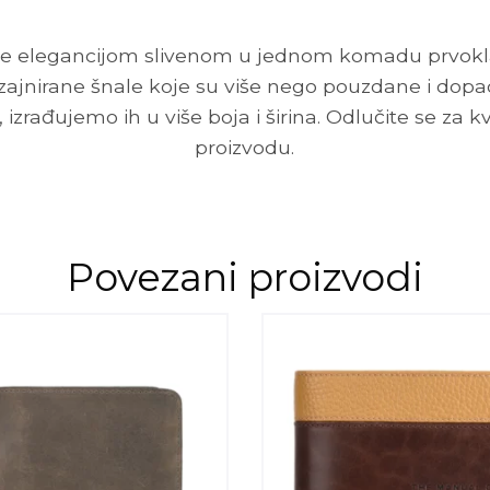
diše elegancijom slivenom u jednom komadu prvokl
izajnirane šnale koje su više nego pouzdane i dopad
 izrađujemo ih u više boja i širina. Odlučite se za k
proizvodu.
Povezani proizvodi