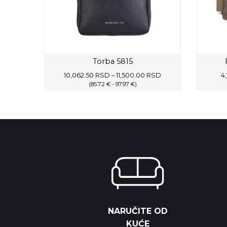
Torba 5815
Price
10,062.50
RSD
–
11,500.00
RSD
4,
(85.72 € - 97.97 €)
range:
10,062.50 RSD
through
11,500.00 RSD
NARUČITE OD
KUĆE