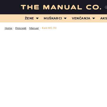
ŽENE
MUŠKARCI
VENČANJA
AK
Home
»
Proizvodi
»
Manual
»
Kaiš MG 30