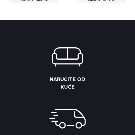
5,687.50 RSD
6,125.00 R
through
through
7,312.50 RSD
7,875.00 
NARUČITE OD
KUĆE