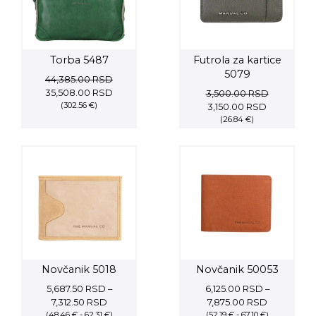
Torba 5487
Futrola za kartice
5079
44,385.00
RSD
Original
Current
35,508.00
RSD
3,500.00
RSD
price
(302.56 €)
price
Original
Current
3,150.00
RSD
was:
is:
price
(26.84 €)
price
44,385.00 RSD.
35,508.00 RSD.
was:
is:
3,500.00 RSD.
3,150.00 R
Novčanik 5018
Novčanik 50053
5,687.50
RSD
–
6,125.00
RSD
–
Price
Price
7,312.50
RSD
7,875.00
RSD
(48.46 € - 62.31 €)
range:
(52.19 € - 67.10 €)
range: