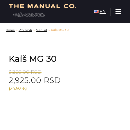
EN
Home
»
Proizvodi
»
Manual
»
Kaiš MG 30
Kaiš MG 30
Original
Current
3,250.00
RSD
2,925.00
RSD
price
price
was:
is:
(24.92 €)
3,250.00 RSD.
2,925.00 RSD.