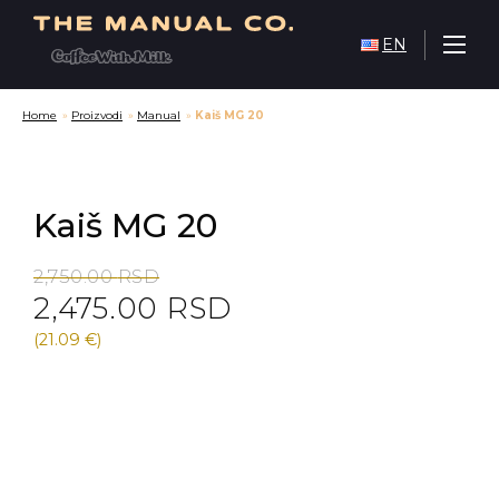
EN
Home
»
Proizvodi
»
Manual
»
Kaiš MG 20
Kaiš MG 20
Original
Current
2,750.00
RSD
2,475.00
RSD
price
price
was:
is:
(21.09 €)
2,750.00 RSD.
2,475.00 RSD.