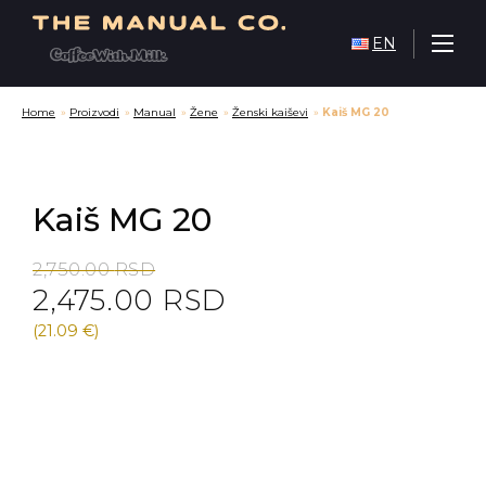
EN
Home
»
Proizvodi
»
Manual
»
Žene
»
Ženski kaiševi
»
Kaiš MG 20
Kaiš MG 20
Original
Current
2,750.00
RSD
2,475.00
RSD
price
price
was:
is:
(21.09 €)
2,750.00 RSD.
2,475.00 RSD.