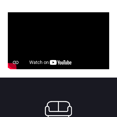
through
through
5,287.50 RSD
6,525.00 