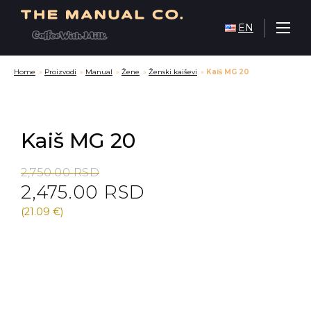
EN
Home
»
Proizvodi
»
Manual
»
Žene
»
Ženski kaiševi
»
Kaiš MG 20
Kaiš MG 20
Original
Current
2,750.00
RSD
2,475.00
RSD
price
price
was:
is:
(21.09 €)
2,750.00 RSD.
2,475.00 RSD.