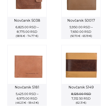
Novčanik 5038
Novčanik 50017
6,825.00
RSD
–
5,950.00
RSD
–
Price
Price
8,775.00
RSD
7,650.00
RSD
(58.16 € - 74.77 €)
range:
(50.70 € - 65.19 €)
range:
6,825.00 RSD
5,950.00 
through
through
8,775.00 RSD
7,650.00 
Novčanik 5181
Novčanik 5149
5,425.00
RSD
–
8,125.00
RSD
Price
Original
Current
6,975.00
RSD
7,312.50
RSD
(46.23 € - 59.43 €)
range:
price
(62.31 €)
price
5,425.00 RSD
was:
is: