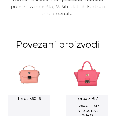
proreze za smeštaj Vaših platnih kartica i
dokumenata.
Povezani proizvodi
Torba 56026
Torba 5997
14,250.00
RSD
Original
Current
11,400.00
RSD
price
(97.14 €)
price