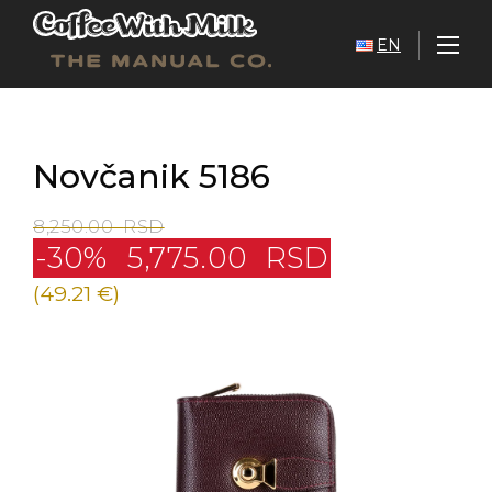
EN
Novčanik 5186
8,250.00
RSD
-30%
5,775.00
RSD
(49.21 €)