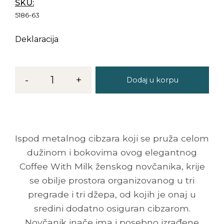
SKU:
5186-63
Deklaracija
-
1
+
Dodaj u korpu
Ispod metalnog cibzara koji se pruža celom
dužinom i bokovima ovog elegantnog
Coffee With Milk ženskog novčanika, krije
se obilje prostora organizovanog u tri
pregrade i tri džepa, od kojih je onaj u
sredini dodatno osiguran cibzarom.
Novčanik inače ima i posebno izrađene